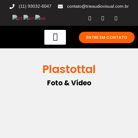
(11) 93032-6047
contato@trieaudiovisual.com.br
ENTRE EM CONTATO
Quem Somos
Plastottal
Foto & Vídeo