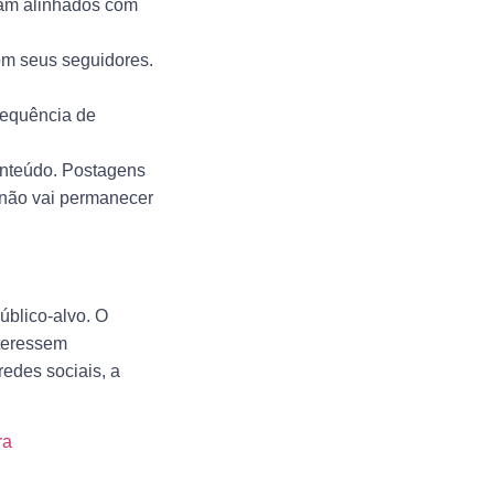
jam alinhados com
om seus seguidores.
requência de
onteúdo. Postagens
 não vai permanecer
úblico-alvo. O
nteressem
edes sociais, a
ra