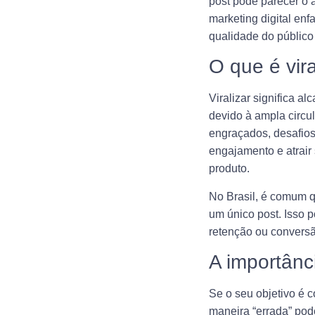
post pode parecer o 
marketing digital en
qualidade do público 
O que é vira
Viralizar significa a
devido à ampla circu
engraçados, desafios
engajamento e atrair
produto.
No Brasil, é comum q
um único post. Isso 
retenção ou conversão
A importânc
Se o seu objetivo é c
maneira “errada” pod