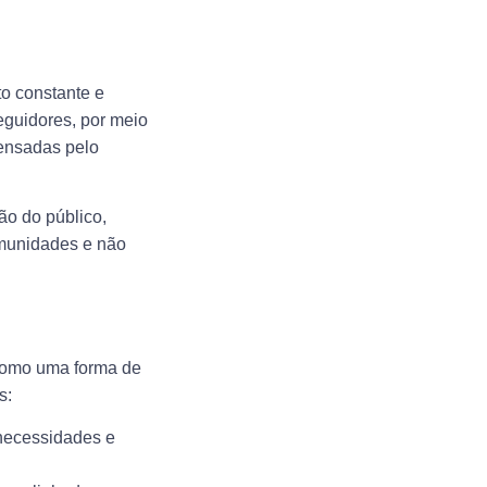
o constante e
eguidores, por meio
pensadas pelo
ão do público,
omunidades e não
 como uma forma de
s:
 necessidades e