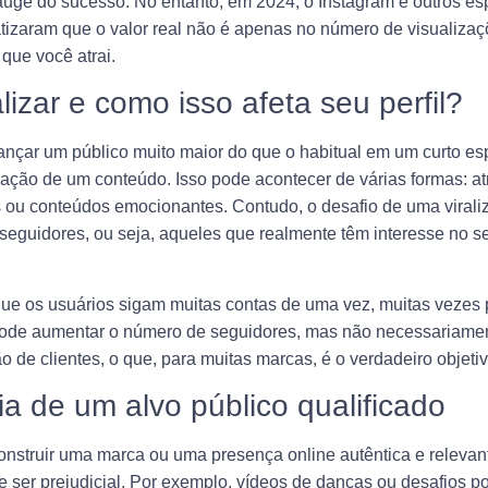
auge do sucesso. No entanto, em 2024, o Instagram e outros es
fatizaram que o valor real não é apenas no número de visualiza
que você atrai.
lizar e como isso afeta seu perfil?
lcançar um público muito maior do que o habitual em um curto e
lação de um conteúdo. Isso pode acontecer de várias formas: a
 ou conteúdos emocionantes. Contudo, o desafio de uma virali
 seguidores, ou seja, aqueles que realmente têm interesse no 
ue os usuários sigam muitas contas de uma vez, muitas vezes
pode aumentar o número de seguidores, mas não necessariament
 de clientes, o que, para muitas marcas, é o verdadeiro objetiv
ia de um alvo público qualificado
onstruir uma marca ou uma presença online autêntica e relevante
e ser prejudicial. Por exemplo, vídeos de danças ou desafios p