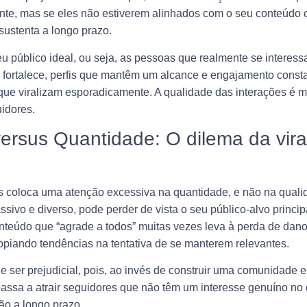
te, mas se eles não estiverem alinhados com o seu conteúdo 
ustenta a longo prazo.
eu público ideal, ou seja, as pessoas que realmente se interess
fortalece, perfis que mantêm um alcance e engajamento consta
que viralizam esporadicamente. A qualidade das interações é m
idores.
ersus Quantidade: O dilema da vira
es coloca uma atenção excessiva na quantidade, e não na qual
sivo e diverso, pode perder de vista o seu público-alvo princip
onteúdo que “agrade a todos” muitas vezes leva à perda de dan
opiando tendências na tentativa de se manterem relevantes.
ser prejudicial, pois, ao invés de construir uma comunidade 
 passa a atrair seguidores que não têm um interesse genuíno no
ão a longo prazo.