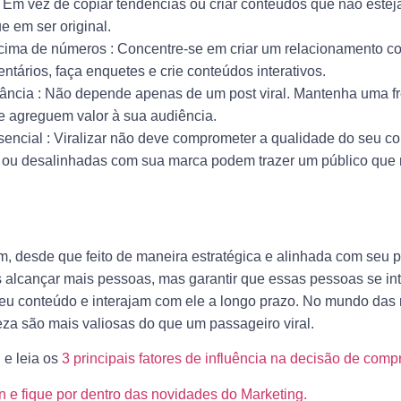
 Em vez de copiar tendências ou criar conteúdos que não este
e em ser original.
cima de números
: Concentre-se em criar um relacionamento c
ários, faça enquetes e crie conteúdos interativos.
tância
: Não depende apenas de um post viral. Mantenha uma f
e agreguem valor à sua audiência.
sencial
: Viralizar não deve comprometer a qualidade do seu c
 ou desalinhadas com sua marca podem trazer um público que
m, desde que feito de maneira estratégica e alinhada com seu p
 alcançar mais pessoas, mas garantir que essas pessoas se i
u conteúdo e interajam com ele a longo prazo. No mundo das r
eza são mais valiosas do que um passageiro viral.
 e leia os
3 principais fatores de influência na decisão de comp
n e fique por dentro das novidades do Marketing.