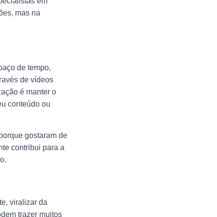
pecialistas em
ções, mas na
spaço de tempo,
través de vídeos
zação é manter o
seu conteúdo ou
 porque gostaram de
e contribui para a
o.
, viralizar da
odem trazer muitos