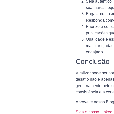
Seja autêntico
:
sua marca, foqu
Engajamento a
Responda coment
Priorize a cons
publicações qu
Qualidade é es
mal planejadas
engajado.
Conclusão
Viralizar pode ser bo
desafio não é apenas
genuinamente pelo se
consistência e a cert
Aproveite nosso Blog
Siga o nosso LinkedI